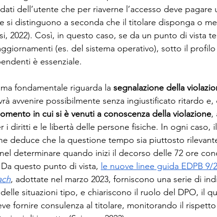
i dati dell’utente che per riaverne l’accesso deve pagare u
che si distinguono a seconda che il titolare disponga o m
i, 2022). Così, in questo caso, se da un punto di vista t
 aggiornamenti (es. del sistema operativo), sotto il profilo
pendenti è essenziale.
ma fondamentale riguarda la 
segnalazione della violazi
 avvenire possibilmente senza ingiustificato ritardo e, 
momento in cui si è venuti a conoscenza della violazione
,
 i diritti e le libertà delle persone fisiche. In ogni caso, i
ne deduce che la questione tempo sia piuttosto rilevante
nel determinare quando inizi il decorso delle 72 ore con
. Da questo punto di vista, 
le nuove linee guida EDPB 9/2
ach
, adottate nel marzo 2023, forniscono una serie di indi
elle situazioni tipo, e chiariscono il ruolo del DPO, il qu
eve fornire consulenza al titolare, monitorando il rispett