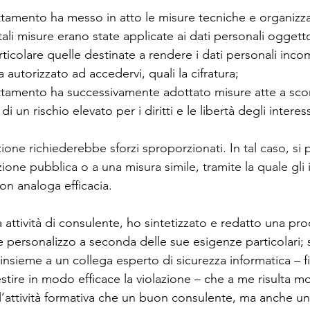
trattamento ha messo in atto le misure tecniche e organizz
tali misure erano state applicate ai dati personali oggetto
rticolare quelle destinate a rendere i dati personali incom
 autorizzato ad accedervi, quali la cifratura;
trattamento ha successivamente adottato misure atte a scon
 un rischio elevato per i diritti e le libertà degli interessa
one richiederebbe sforzi sproporzionati. In tal caso, si
one pubblica o a una misura simile, tramite la quale gli i
on analoga efficacia.
 attività di consulente, ho sintetizzato e redatto una pr
 personalizzo a seconda delle sue esigenze particolari; si
insieme a un collega esperto di sicurezza informatica – f
ire in modo efficace la violazione – che a me risulta mol
 l’attività formativa che un buon consulente, ma anche u