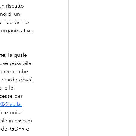
n riscatto 
eno di un 
ecnico vanno 
 organizzativo 
one
, la quale 
ove possibile, 
 a meno che 
l ritardo dovrà 
, e le 
cesse per 
022 sulla 
cazioni al 
ale in caso di 
o del GDPR e 