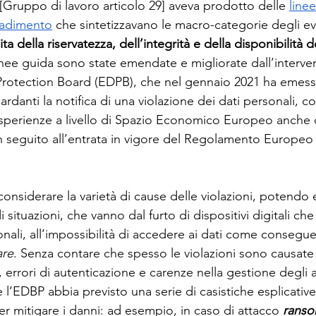
[Gruppo di lavoro articolo 29] aveva prodotto delle 
line
cadimento
 che sintetizzavano le macro-categorie degli ev
ta della riservatezza, dell’integrità e della disponibilità d
inee guida sono state emendate e migliorate dall’interve
Protection Board (EDPB), che nel gennaio 2021 ha emess
rdanti la notifica di una violazione dei dati personali, co
sperienze a livello di Spazio Economico Europeo anche d
n seguito all’entrata in vigore del Regolamento Europeo 
nsiderare la varietà di cause delle violazioni, potendo e
i situazioni, che vanno dal furto di dispositivi digitali c
onali, all’impossibilità di accedere ai dati come consegu
are
. Senza contare che spesso le violazioni sono causate
, errori di autenticazione e carenze nella gestione degli 
 l’EDBP abbia previsto una serie di casistiche esplicative
er mitigare i danni: ad esempio, in caso di attacco 
rans