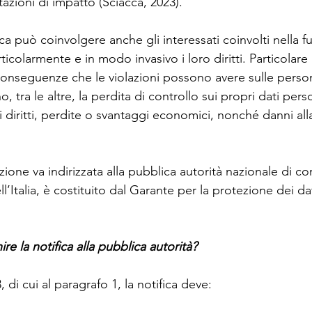
tazioni di impatto (Sciacca, 2023).
fica può coinvolgere anche gli interessati coinvolti nella fu
ticolarmente e in modo invasivo i loro diritti. Particolare
 conseguenze che le violazioni possono avere sulle perso
tra le altre, la perdita di controllo sui propri dati person
i diritti, perdite o svantaggi economici, nonché danni al
lazione va indirizzata alla pubblica autorità nazionale di 
l’Italia, è costituito dal Garante per la protezione dei da
 la notifica alla pubblica autorità? 
3, di cui al paragrafo 1, la notifica deve: