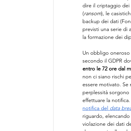
dire il criptaggio de
(
ransom
), le casisti
backup dei dati (Fons
previsti una serie di
la formazione dei di
Un obbligo oneroso 
secondo il GDPR dovrà
entro le 72 ore dal 
non ci siano rischi per
essere motivato. Se 
perplessità sorgono 
effettuare la notifica
notifica del 
data bre
riguardo, elencando d
violazione dei dati d