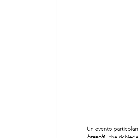
Un evento particolar
breach
)
, che richied