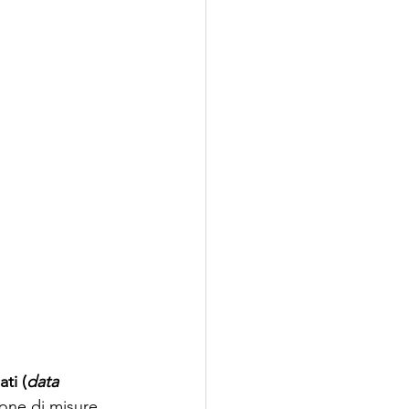
ti (
data 
one di misure 