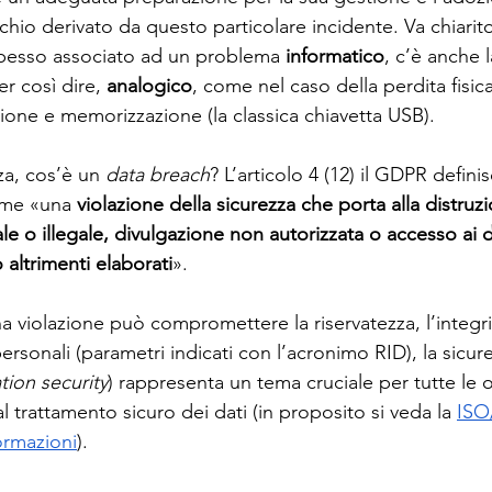
schio derivato da questo particolare incidente. Va chiarit
pesso associato ad un problema 
informatico
, c’è anche l
er così dire, 
analogico
, come nel caso della perdita fisica
zione e memorizzazione (la classica chiavetta USB).
a, cos’è un 
data breach
? L’articolo 4 (12) il GDPR definis
ome «una 
violazione della sicurezza che porta alla distruzi
le o illegale, divulgazione non autorizzata o accesso ai d
o altrimenti elaborati
». 
violazione può compromettere la riservatezza, l’integrit
personali (parametri indicati con l’acronimo RID), la sicur
tion security
) rappresenta un tema cruciale per tutte le o
l trattamento sicuro dei dati (in proposito si veda la 
ISO
formazioni
).