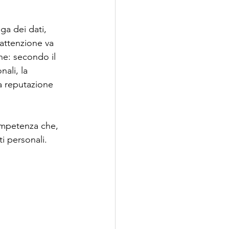
ga dei dati, 
 attenzione va 
ne: secondo il 
ali, la 
la reputazione 
competenza che, 
ti personali.