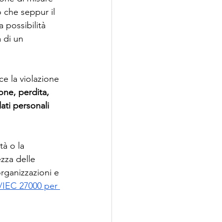
o che seppur il 
a possibilità 
 di un 
ce la violazione 
one, perdita, 
ati personali 
à o la 
ezza delle 
rganizzazioni e 
/IEC 27000 per 