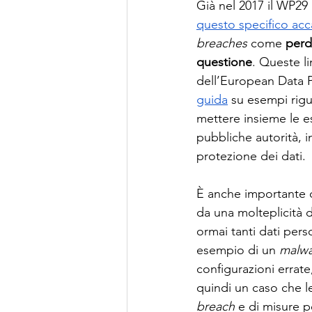
Già nel 2017 il WP29 
questo specifico ac
breaches
 come 
perdi
questione
. Queste l
dell’European Data 
guida
 su esempi rigua
mettere insieme le e
pubbliche autorità, i
protezione dei dati. 
È anche importante co
da una molteplicità d
ormai tanti dati pers
esempio di un 
malw
configurazioni errate
quindi un caso che le
breach
 e di misure p