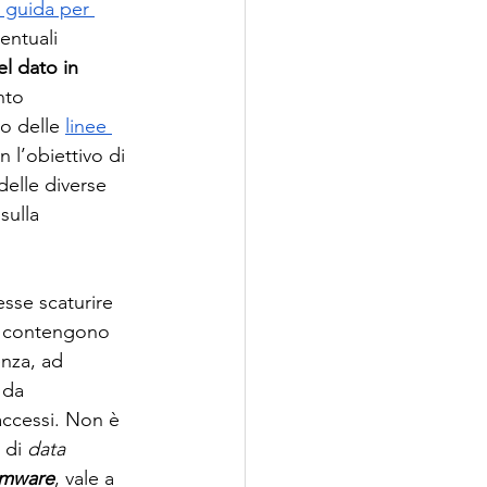
e guida per 
entuali 
el dato in 
nto 
o delle 
linee 
n l’obiettivo di 
elle diverse 
sulla 
sse scaturire 
he contengono 
enza, ad 
 da 
accessi. Non è 
 di 
data 
omware
, vale a 