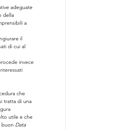
ative adeguate 
 della 
prensibili a 
giurare il 
ti di cui al 
 procede invece 
nteressati 
ocedura che 
 tratta di una 
igura 
to utile e che 
n buon 
Data 