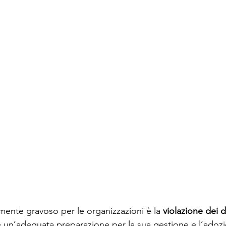
mente gravoso per le organizzazioni è la 
violazione dei da
e un’adeguata preparazione per la sua gestione e l’adozi