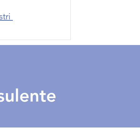
tri 
sulente