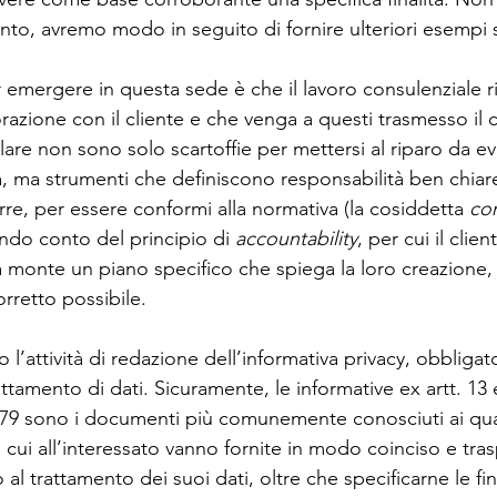
to, avremo modo in seguito di fornire ulteriori esempi 
 emergere in questa sede è che il lavoro consulenziale r
razione con il cliente e che venga a questi trasmesso il 
re non sono solo scartoffie per mettersi al riparo da ev
tà, ma strumenti che definiscono responsabilità ben chiare.
e, per essere conformi alla normativa (la cosiddetta 
co
do conto del principio di 
accountability
, per cui il clie
a monte un piano specifico che spiega la loro creazione,
rretto possibile.
l’attività di redazione dell’informativa privacy, obbligat
attamento di dati. Sicuramente, le informative ex artt. 13 
9 sono i documenti più comunemente conosciuti ai quali
cui all’interessato vanno fornite in modo coinciso e tras
al trattamento dei suoi dati, oltre che specificarne le fina