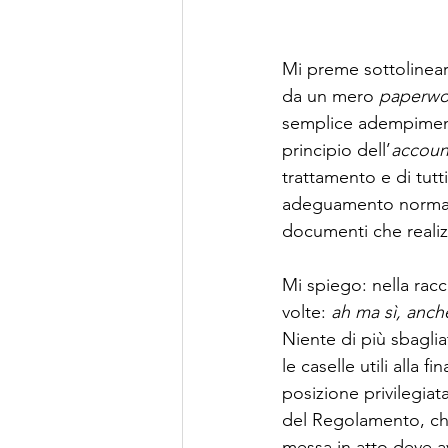
Mi preme sottolinea
da un mero 
paperwo
semplice adempimento
principio dell’
account
trattamento e di tutt
adeguamento normativ
documenti che realizz
Mi spiego: nella rac
volte: 
ah ma sì, anch
Niente di più sbaglia
le caselle utili alla 
posizione privilegiata
del Regolamento, che
messa in atto deve a