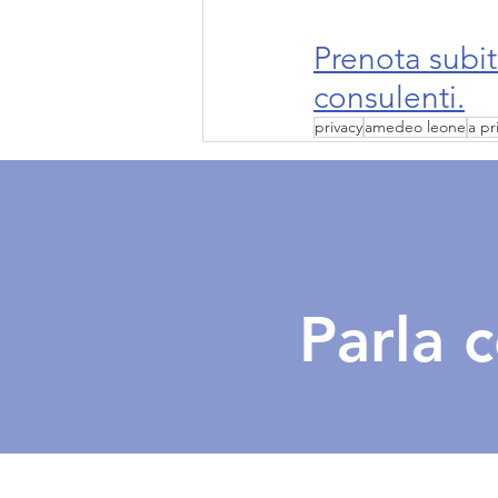
Prenota subi
consulenti.
privacy
amedeo leone
a pr
Parla 