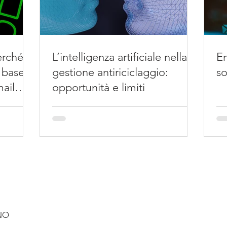
rché il
L’intelligenza artificiale nella
Em
 base
gestione antiriciclaggio:
so
mail
opportunità e limiti
ANO