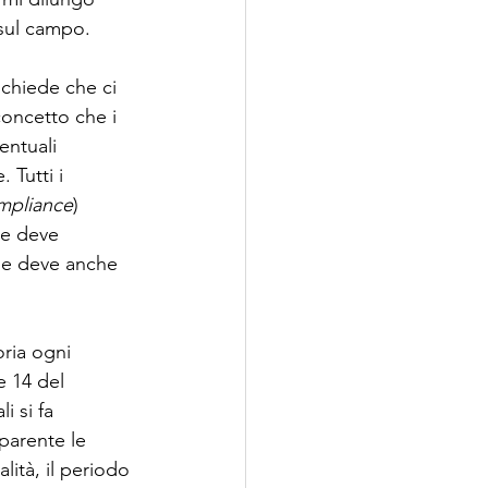
sul campo. 
ichiede che ci 
concetto che i 
entuali 
 Tutti i 
mpliance
) 
nte deve 
 e deve anche 
oria ogni 
e 14 del 
 si fa 
parente le 
lità, il periodo 