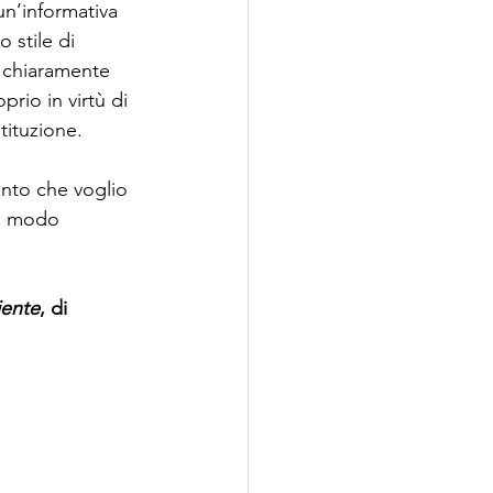
un’informativa 
 stile di 
 chiaramente 
prio in virtù di 
tituzione.
unto che voglio 
in modo 
iente
, di 