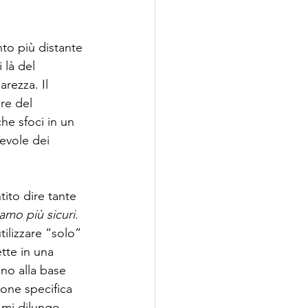
to più distante 
 là del 
rezza. Il 
re del 
he sfoci in un 
evole dei 
ito dire tante 
amo più sicuri
. 
tilizzare “solo” 
ette in una 
nno alla base 
one specifica 
 mi dilungo 