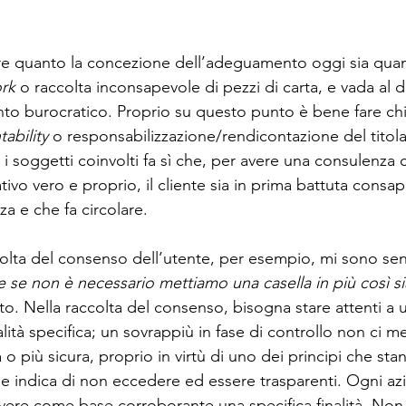
re quanto la concezione dell’adeguamento oggi sia quan
rk
 o raccolta inconsapevole di pezzi di carta, e vada al di
 burocratico. Proprio su questo punto è bene fare chia
ability 
o responsabilizzazione/rendicontazione del titola
i i soggetti coinvolti fa sì che, per avere una consulenza c
o vero e proprio, il cliente sia in prima battuta consap
a e che fa circolare. 
colta del consenso dell’utente, per esempio, mi sono sent
e se non è necessario mettiamo una casella in più così si
to. Nella raccolta del consenso, bisogna stare attenti a u
finalità specifica; un sovrappiù in fase di controllo non ci m
 o più sicura, proprio in virtù di uno dei principi che sta
 indica di non eccedere ed essere trasparenti. Ogni azi
vere come base corroborante una specifica finalità. Non