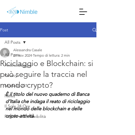
Post
All Posts
Alessandra Casale
All Posts
27 nov 2024
Tempo di lettura: 2 min
Riciclaggio e Blockchain: si
Antiriciclaggio
può seguire la traccia nel
Privacy
mondo crypto?
Modello 231
È il titolo del nuovo quaderno di Banca 
News
d’Italia che indaga il reato di riciclaggio 
Il Sole 24 Ore
nel mondo delle blockchain e delle 
cripto-attività.
Report di sostenibilità