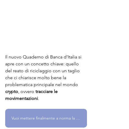
Il nuovo Quaderno di Banca d’Italia si 
apre con un concetto chiave: quello 
del reato di riciclaggio con un taglio 
che ci chiarisce molto bene la 
problematica principale nel mondo 
crypto
, ovvero 
tracciare le 
movimentazioni
.
Vuoi mettere finalmente a norma la tua azienda? Parlane con noi!