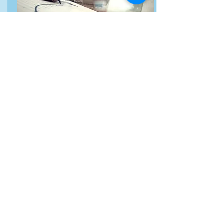
Intern Sales Assistant
Ogni buona relazione inizia con un buon
contatto. I nostri Intern Sales Assistant
hanno il fondamentale compito di
sviluppare nuovi contatti ed introdurre la
nostra consulenza ai potenziali clienti.
Se sei una persona determinata, che ama
sviluppare relazioni personali e dotata di
intuizione per trovare i migliori canali di
dialogo, inviaci la tua candidatura,
saremo lieti di conoscerti ed inserirti nella
nostra squadra!