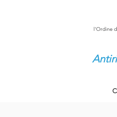
l'Ordine d
Antir
C