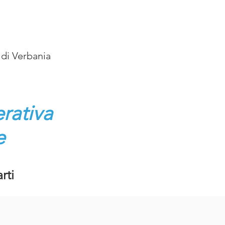
 di Verbania
erativa
e
rti