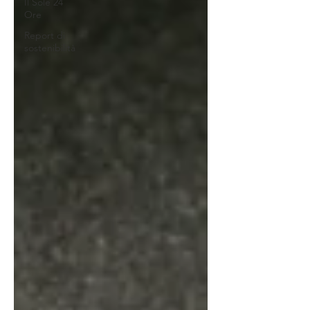
Il Sole 24
Ore
Report di
sostenibilità