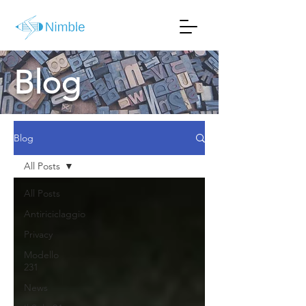
Blog
Blog
All Posts
All Posts
Antiriciclaggio
Privacy
Modello
231
News