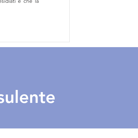
sidiati e che la 
sulente