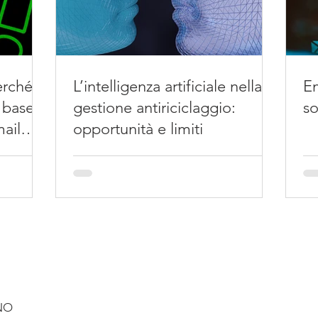
rché il
L’intelligenza artificiale nella
Em
 base
gestione antiriciclaggio:
so
mail
opportunità e limiti
ANO