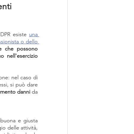
nti 
GDPR esiste 
una 
ionista o dello 
ve che possono 
 nell'esercizio 
one: nel caso di 
ssi, si può dare 
cimento danni
 da 
 buona e giusta 
 delle attività, 