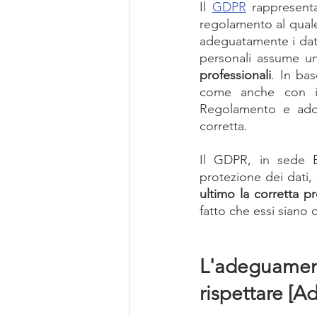
Il 
GDPR
 rappresenta
regolamento al quale 
adeguatamente i dati 
personali assume u
professionali
. In bas
come anche con im
Regolamento e adott
corretta.
Il GDPR, in sede E
protezione dei dati, 
ultimo la corretta p
fatto che essi siano 
L'adeguament
rispettare [A