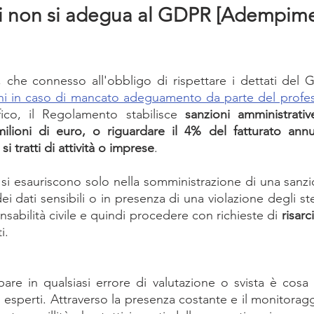
chi non si adegua al GDPR [Adempime
, che connesso all'obbligo di rispettare i dettati del 
oni in caso di mancato adeguamento da parte del profess
fico, il Regolamento stabilisce 
sanzioni amministrati
ilioni di euro, o riguardare il 4% del fatturato annuo
 tratti di attività o imprese
.
on si esauriscono solo nella somministrazione di una sanzi
dei dati sensibili o in presenza di una violazione degli ste
abilità civile e quindi procedere con richieste di 
risar
i.
pare in qualsiasi errore di valutazione o svista è cosa
i esperti. Attraverso la presenza costante e il monitoraggio