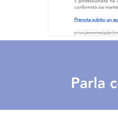
il professionista ha 
conformità sia mant
Prenota subito un ap
privacy
awareness
gdpr
tra
Parla 