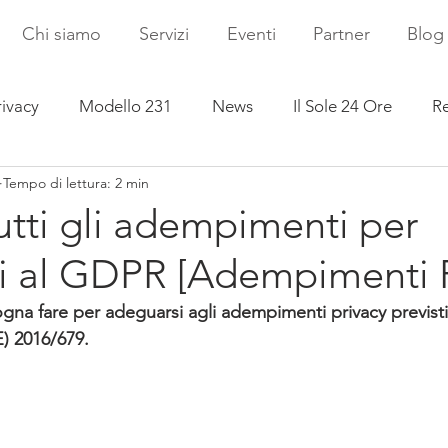
Chi siamo
Servizi
Eventi
Partner
Blog
rivacy
Modello 231
News
Il Sole 24 Ore
Re
Tempo di lettura: 2 min
tutti gli adempimenti per
i al GDPR [Adempimenti P
ogna fare per adeguarsi agli adempimenti privacy previst
) 2016/679.