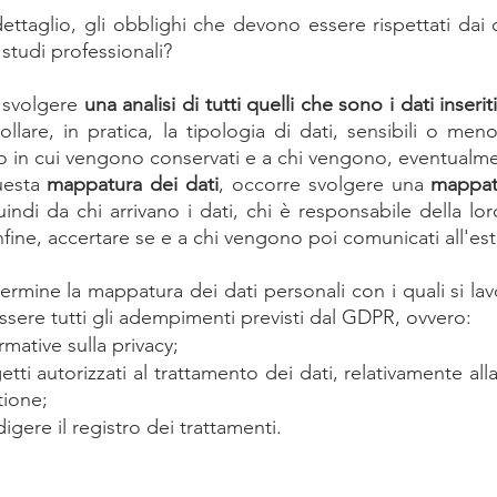
ettaglio, gli obblighi che devono essere rispettati dai c
 studi professionali?
 svolgere 
una analisi di tutti quelli che sono i dati inserit
ollare, in pratica, la tipologia di dati, sensibili o meno
do in cui vengono conservati e a chi vengono, eventualm
esta 
mappatura dei dati
, occorre svolgere una 
mappatu
uindi da chi arrivano i dati, chi è responsabile della lor
nfine, accertare se e a chi vengono poi comunicati all'es
ermine la mappatura dei dati personali con i quali si lav
ssere tutti gli adempimenti previsti dal GDPR, ovvero:
ormative sulla privacy;
tti autorizzati al trattamento dei dati, relativamente all
tione;
igere il registro dei trattamenti.