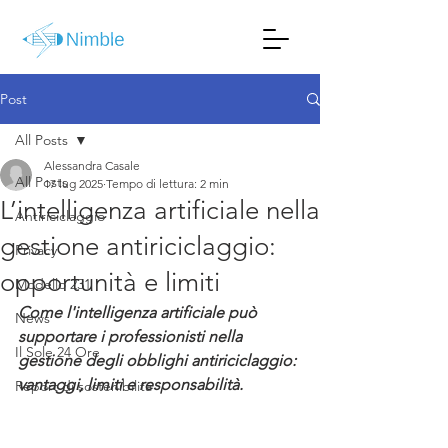
Post
All Posts
Alessandra Casale
All Posts
17 lug 2025
Tempo di lettura: 2 min
L’intelligenza artificiale nella
Antiriciclaggio
gestione antiriciclaggio:
Privacy
opportunità e limiti
Modello 231
Come l'intelligenza artificiale può 
News
supportare i professionisti nella 
Il Sole 24 Ore
gestione degli obblighi antiriciclaggio: 
vantaggi, limiti e responsabilità.
Report di sostenibilità