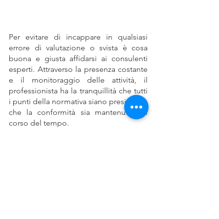
Per evitare di incappare in qualsiasi 
errore di valutazione o svista è cosa 
buona e giusta affidarsi ai consulenti 
esperti. Attraverso la presenza costante 
e il monitoraggio delle attività, il 
professionista ha la tranquillità che tutti 
i punti della normativa siano presidiati e 
che la conformità sia mantenuta nel 
corso del tempo.
Prenota subito un appuntamento 
telefonico con i consulenti di Nimble.
privacy
awareness
gdpr
trattamento dei dati personali
Regolamento europeo privacy
informativa privacy
legge sulla privacy
legge privacy