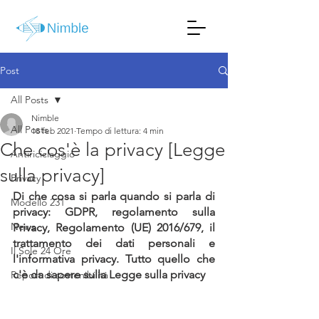
Post
All Posts
Nimble
All Posts
18 feb 2021
Tempo di lettura: 4 min
Che cos'è la privacy [Legge
Antiriciclaggio
sulla privacy]
Privacy
Di che cosa si parla quando si parla di 
Modello 231
privacy: GDPR, regolamento sulla 
News
Privacy, Regolamento (UE) 2016/679, il 
trattamento dei dati personali e 
Il Sole 24 Ore
l'informativa privacy. Tutto quello che 
c'è da sapere sulla Legge sulla privacy
Report di sostenibilità