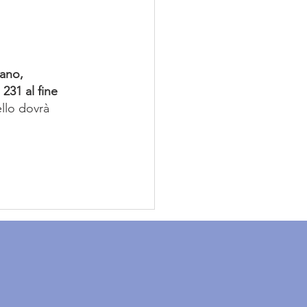
rano, 
31 al fine 
llo dovrà 