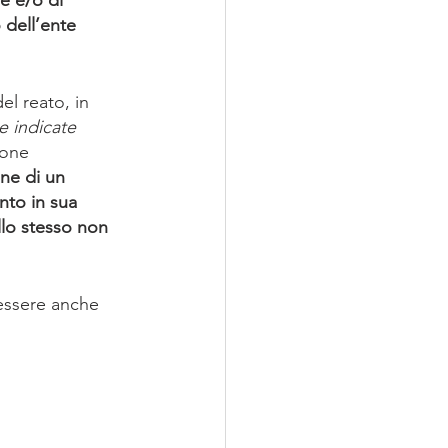
 dell’ente 
el reato, in 
e indicate 
sone 
ne di un 
nto in sua 
llo stesso non 
essere anche 