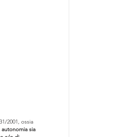
231/2001, ossia 
i autonomia sia 
e e/o di 