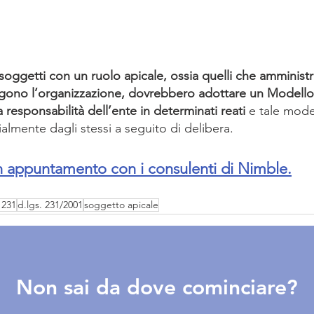
 soggetti con un ruolo apicale, ossia quelli che amminist
gono l’organizzazione, dovrebbero adottare un Modello 2
a responsabilità dell’ente in determinati reati
 e tale mode
ialmente dagli stessi a seguito di delibera.
n appuntamento con i consulenti di Nimble.
 231
d.lgs. 231/2001
soggetto apicale
Non sai da dove cominciare?