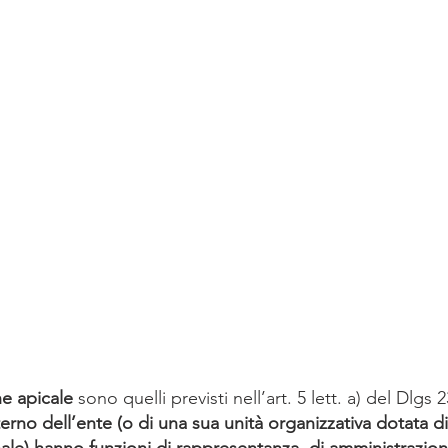
ne apicale
 sono quelli previsti nell’art. 5 lett. a) del Dlgs 
terno dell’ente (o di una sua unità organizzativa dotata d
onale) hanno funzioni di rappresentanza, di amministrazion