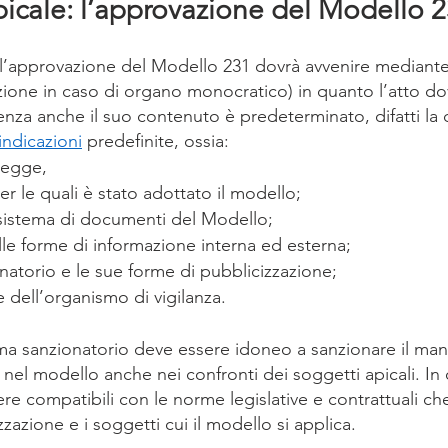
picale: l’approvazione del Modello 
l’approvazione del Modello 231 dovrà avvenire mediante 
one in caso di organo monocratico) in quanto l’atto do
enza anche il suo contenuto è predeterminato, difatti la 
indicazioni
 predefinite, ossia:
 legge, 
er le quali è stato adottato il modello;
l sistema di documenti del Modello;
lle forme di informazione interna ed esterna;
onatorio e le sue forme di pubblicizzazione;
dell’organismo di vigilanza.
tema sanzionatorio deve essere idoneo a sanzionare il man
 nel modello anche nei confronti dei soggetti apicali. In 
e compatibili con le norme legislative e contrattuali che
zzazione e i soggetti cui il modello si applica.