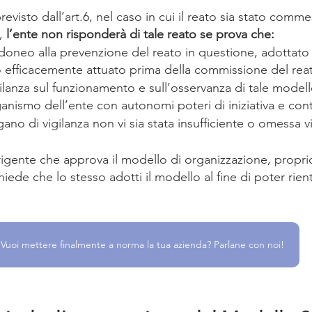
visto dall’art.6, nel caso in cui il reato sia stato comm
, 
l’ente non risponderà di tale reato se prova che:
idoneo alla prevenzione del reato in questione, adottato
o efficacemente attuato prima della commissione del rea
gilanza sul funzionamento e sull’osservanza di tale modell
ganismo dell’ente con autonomi poteri di iniziativa e cont
ano di vigilanza non vi sia stata insufficiente o omessa v
rigente che approva il modello di organizzazione, propri
iede che lo stesso adotti il modello al fine di poter rient
Vuoi mettere finalmente a norma la tua azienda? Parlane con noi!