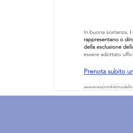
In buona sostanza,
 i
rappresentano o diri
della esclusione dell
essere adottato uffic
Prenota subito u
awareness
nimble
modello