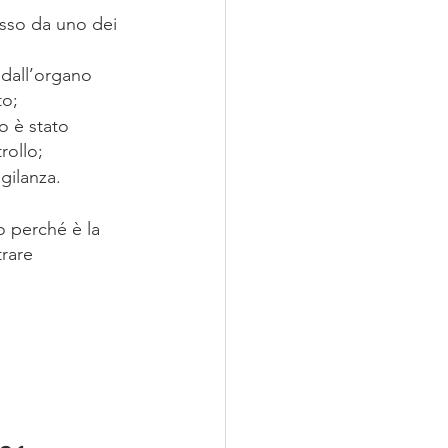
esso da uno dei 
 dall’organo 
to;
o è stato 
rollo;
igilanza.
o perché è la 
rare 