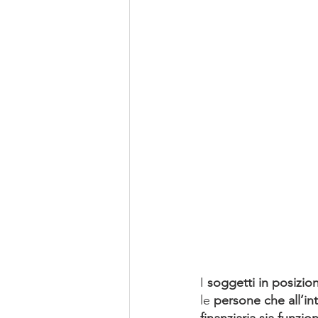
I 
soggetti in posizio
le 
persone che all’in
finanziaria sia funzi