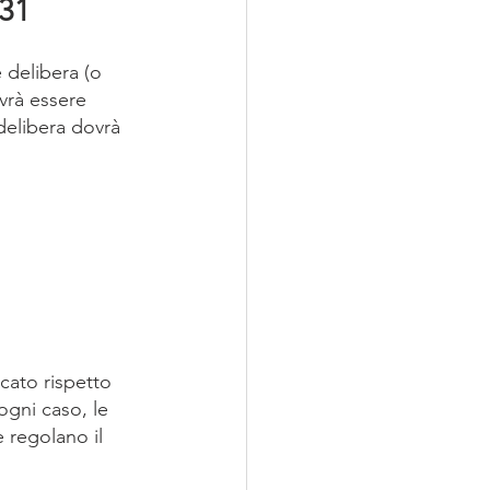
231
delibera (o 
vrà essere 
delibera dovrà 
cato rispetto 
ogni caso, le 
 regolano il 