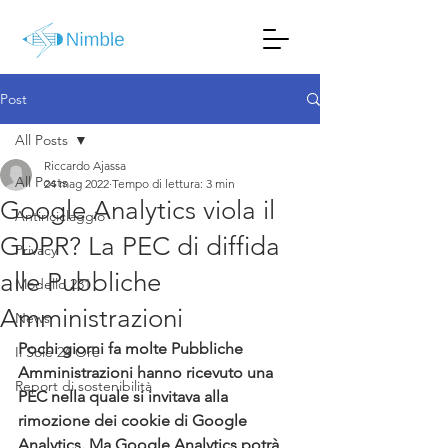
Post
All Posts
Riccardo Ajassa
All Posts
24 mag 2022
Tempo di lettura: 3 min
Google Analytics viola il
Antiriciclaggio
GDPR? La PEC di diffida
Privacy
alle Pubbliche
Modello 231
Amministrazioni
News
Pochi giorni fa molte Pubbliche 
Il Sole 24 Ore
Amministrazioni hanno ricevuto una 
Report di sostenibilità
PEC nella quale si invitava alla 
rimozione dei cookie di Google 
Analytics. Ma Google Analytics potrà 