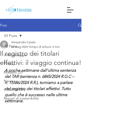
Post
All Posts
Alessandra Casale
All Posts
27 mag 2024
Tempo di lettura: 4 min
Il registro dei titolari
Antiriciclaggio
effettivi: il viaggio continua!
Privacy
A poche settimane dall’ultima sentenza 
Modello 231
del TAR (sentenza n. 6845/2024 R.G.C – 
News
n. 15586/2024 R.R.), torniamo a parlare 
del registro dei titolari effettivi. Tutto 
Il Sole 24 Ore
quello che è successo nelle ultime 
Report di sostenibilità
settimane.