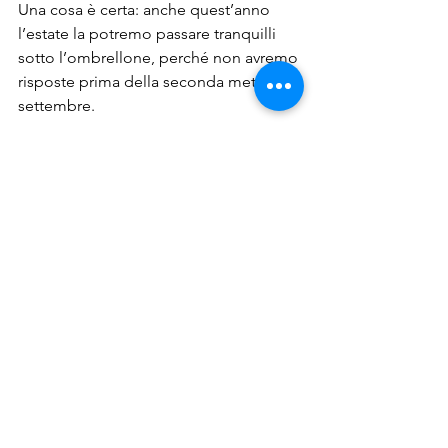
Una cosa è certa: anche quest’anno 
l’estate la potremo passare tranquilli 
sotto l’ombrellone, perché non avremo 
risposte prima della seconda metà di 
settembre.
Restate sintonizzati per scoprire la 
prossima tappa del travagliato viaggio 
del registro dei titolari effettivi.
Prenota subito un 
appuntamento con uno 
dei nostri consulenti.
antiriciclaggio
Nimble
titolare effettivo
titolare della responsabilità
Registro dei Titolari effettivi