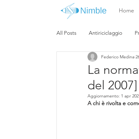
Home
All Posts
Antiriciclaggio
P
Federico Medina
2
La normat
del 2007]
Aggiornamento:
1 apr 202
A chi è rivolta e com