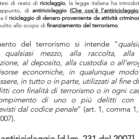
tesi di reato di 
riciclaggio
, la legge italiana ha introdo
 appunto, di 
antiriciclaggio (
Che cos'è l'antiriciclaggio
 il 
riciclaggio di denaro proveniente da attività crimino
ulito allo scopo di 
finanziamento del terrorismo
.
mento del terrorismo si intende “
qualsia
 qualsiasi mezzo, alla raccolta, alla p
zione, al deposito, alla custodia o all'ero
isorse economiche, in qualunque modo re
sere, in tutto o in parte, utilizzati al fine 
tti con finalità di terrorismo o in ogni caso
compimento di uno o più delitti con fi
evisti dal codice penale
” (art. 1, comma 1, 
2007).
antiriciclaggio [d.lgs. 231 del 2007]