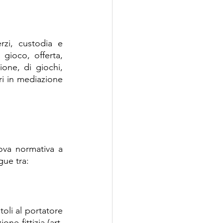
rzi, custodia e 
gioco, offerta, 
one, di giochi, 
i in mediazione 
ova normativa a 
gue tra:
toli al portatore 
ne fittizia (art. 