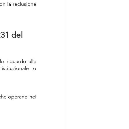
n la reclusione 
231 del 
o riguardo alle 
stituzionale o 
 che operano nei 