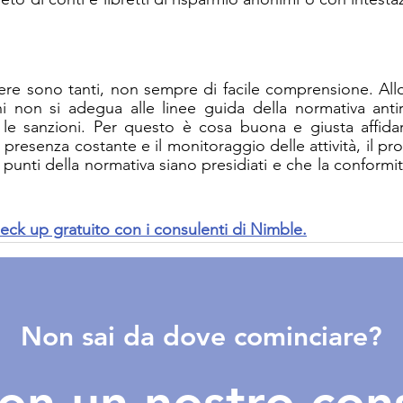
ere sono tanti, non sempre di facile comprensione. All
hi non si adegua alle linee guida della normativa antir
 le sanzioni. Per questo è cosa buona e giusta affidars
 presenza costante e il monitoraggio delle attività, il prof
i i punti della normativa siano presidiati e che la conformi
.
eck up gratuito con i consulenti di Nimble.
Non sai da dove cominciare?