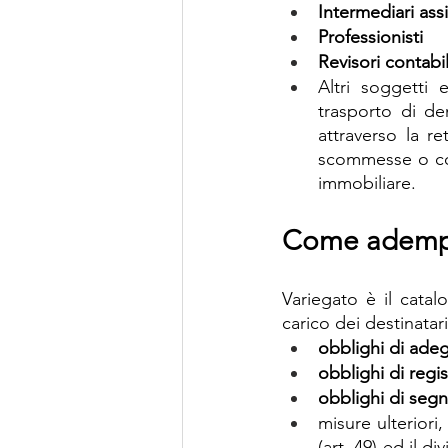
Intermediari ass
Professionisti
Revisori contabil
Altri soggetti 
trasporto di den
attraverso la re
scommesse o conc
immobiliare.
Come adempi
Variegato è il cata
carico dei destinatar
obblighi di adegu
obblighi di regi
obblighi di segn
misure ulteriori,
(art. 49) ed il di