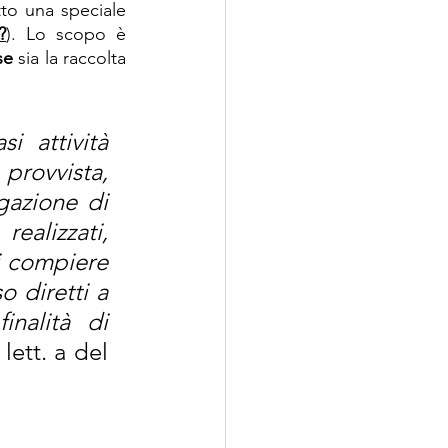
tto una speciale 
?
). Lo scopo è 
se
 sia la raccolta 
si attività 
rovvista, 
gazione di 
alizzati, 
di compiere 
 diretti a 
nalità di 
lett. a del 