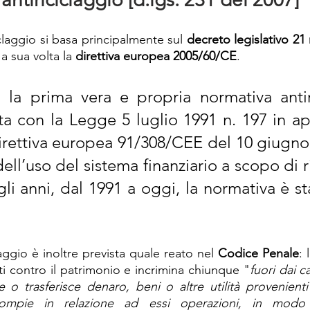
claggio si basa principalmente sul 
decreto legislativo 21
a sua volta la 
direttiva europea 2005/60/CE
.
 la prima vera e propria normativa antiri
 con la Legge 5 luglio 1991 n. 197 in app
irettiva europea 91/308/CEE del 10 giugno 
ll’uso del sistema finanziario a scopo di ri
li anni, dal 1991 a oggi, la normativa è st
aggio è inoltre prevista quale reato nel 
Codice Penale
: 
itti contro il patrimonio e incrimina chiunque "
fuori dai c
ce o trasferisce denaro, beni o altre utilità provenienti
ompie in relazione ad essi operazioni, in modo 