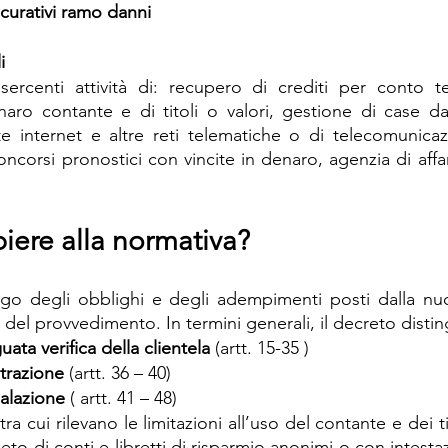
icurativi ramo danni
i
esercenti attività di: recupero di crediti per conto te
aro contante e di titoli o valori, gestione di case da 
te internet e altre reti telematiche o di telecomunicazi
orsi pronostici con vincite in denaro, agenzia di affar
ere alla normativa?
logo degli obblighi e degli adempimenti posti dalla nu
i del provvedimento. In termini generali, il decreto distin
ata verifica della clientela
 (artt. 15-35 )
strazione
 (artt. 36 – 40)
alazione
 ( artt. 41 – 48)
 tra cui rilevano le limitazioni all’uso del contante e dei ti
vieto di conti e libretti di risparmio anonimi o con intestazio