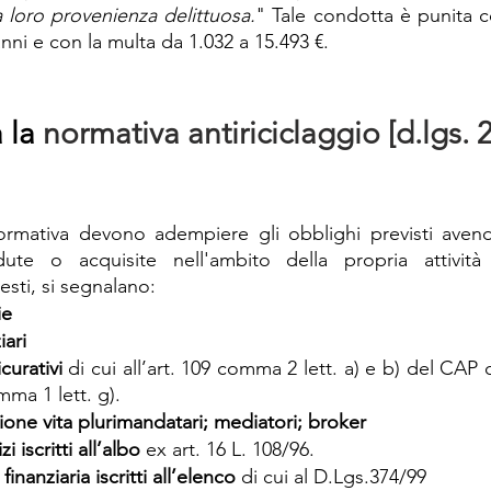
la loro provenienza delittuosa.
" Tale condotta è punita co
nni e con la multa da 1.032 a 15.493 €. 
 la 
normativa antiriciclaggio [d.lgs. 
normativa devono adempiere gli obblighi previsti avend
ute o acquisite nell'ambito della propria attività i
esti, si segnalano:
ie
iari
curativi
 di cui all’art. 109 comma 2 lett. a) e b) del CAP
mma 1 lett. g).
ione vita plurimandatari; mediatori; broker
i iscritti all’albo
 ex art. 16 L. 108/96.
 finanziaria iscritti all’elenco
 di cui al D.Lgs.374/99