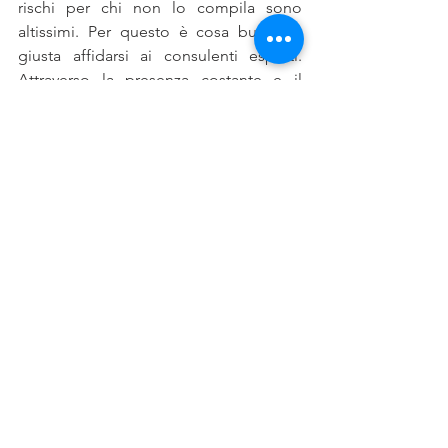
rischi per chi non lo compila sono 
altissimi. Per questo è cosa buona e 
giusta affidarsi ai consulenti esperti. 
Attraverso la presenza costante e il 
monitoraggio delle attività, il 
professionista ha la tranquillità che tutti 
i punti siano presidiati e che la 
conformità sia mantenuta nel corso del 
tempo.
Prenota subito un appuntamento 
telefonico con i consulenti di Nimble.
nimble
modello 231
d.lgs. 231/2001
organismo di vigilanza
responsabilità penale
reati societari
Non sai da dove
cominciare?