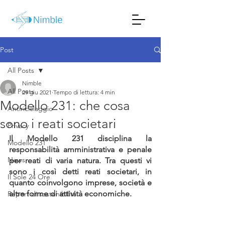
Post
All Posts
Nimble
All Posts
29 giu 2021
Tempo di lettura: 4 min
Modello 231: che cosa
Antiriciclaggio
sono i reati societari
Privacy
Il Modello 231 disciplina la 
Modello 231
responsabilità amministrativa e penale 
News
per reati di varia natura. Tra questi vi 
sono i così detti reati societari, in 
Il Sole 24 Ore
quanto coinvolgono imprese, società e 
altre forme di attività economiche.
Report di sostenibilità