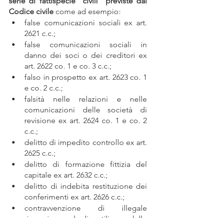
serie di fattispecie "civili" previste dal 
Codice civile
 come ad esempio:
false comunicazioni sociali ex art. 
2621 c.c.;
false comunicazioni sociali in 
danno dei soci o dei creditori ex 
art. 2622 co. 1 e co. 3 c.c.;
falso in prospetto ex art. 2623 co. 1 
e co. 2 c.c.;
falsità nelle relazioni e nelle 
comunicazioni delle società di 
revisione ex art. 2624 co. 1 e co. 2 
c.c.;
delitto di impedito controllo ex art. 
2625 c.c.;
delitto di formazione fittizia del 
capitale ex art. 2632 c.c.;
delitto di indebita restituzione dei 
conferimenti ex art. 2626 c.c.;
contravvenzione di illegale 