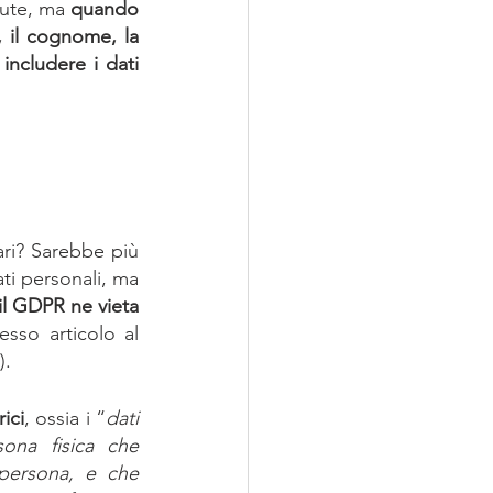
lute, ma 
quando 
, il cognome, la 
ncludere i dati 
ari? Sarebbe più 
ti personali, ma 
il GDPR ne vieta 
esso articolo al 
).
ici
, ossia i “
dati 
sona fisica che 
 persona, e che 