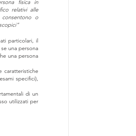
sona fisica in 
o relativi alle 
é consentono o 
oscopici”
 particolari, il 
, se una persona 
che una persona 
ami specifici), 
rtamentali di un 
o utilizzati per 