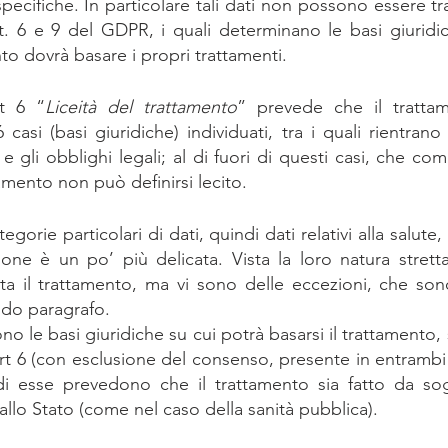
pecifiche. In particolare tali dati non possono essere tra
rt. 6 e 9 del GDPR, i quali determinano le basi giuridich
nto dovrà basare i propri trattamenti.
rt 6 “
Liceità del trattamento
” prevede che il trattame
casi (basi giuridiche) individuati, tra i quali rientrano 
 e gli obblighi legali; al di fuori di questi casi, che 
tamento non può definirsi lecito.
gorie particolari di dati, quindi dati relativi alla salute, 
ione è un po’ più delicata. Vista la loro natura stretta
a il trattamento, ma vi sono delle eccezioni, che sono
ndo paragrafo.
ono le basi giuridiche su cui potrà basarsi il trattamento,
art 6 (con esclusione del consenso, presente in entrambi gli
di esse prevedono che il trattamento sia fatto da sogge
llo Stato (come nel caso della sanità pubblica).