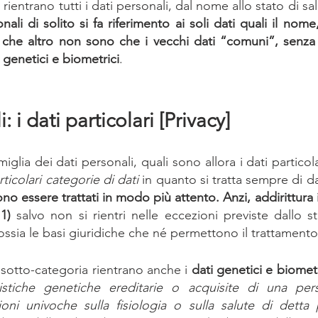
rientrano tutti i dati personali, dal nome allo stato di sa
onali di solito si fa riferimento ai soli dati quali il nome
, che altro non sono che i vecchi dati “comuni”, senza i
i, genetici e biometrici
.
: i dati particolari [Privacy]
miglia dei dati personali, quali sono allora i dati particol
rticolari categorie di dati
 in quanto si tratta sempre di da
no essere trattati in modo più attento. Anzi, addirittura 
1)
 salvo non si rientri nelle eccezioni previste dallo st
ssia le basi giuridiche che né permettono il trattamento
 sotto-categoria rientrano anche i 
dati genetici e biometr
teristiche genetiche ereditarie o acquisite di una per
ioni univoche sulla fisiologia o sulla salute di detta