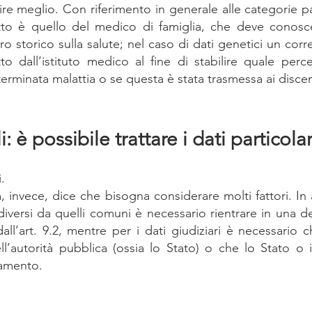
 meglio. Con riferimento in generale alle categorie part
etto è quello del medico di famiglia, che deve conosce
ro storico sulla salute; nel caso di dati genetici un corr
o dall’istituto medico al fine di stabilire quale percen
erminata malattia o se questa è stata trasmessa ai disce
: è possibile trattare i dati particolar
.
, invece, dice che bisogna considerare molti fattori. In al
 diversi da quelli comuni è necessario rientrare in una de
ll’art. 9.2, mentre per i dati giudiziari è necessario ch
ll’autorità pubblica (ossia lo Stato) o che lo Stato o il
tamento. 