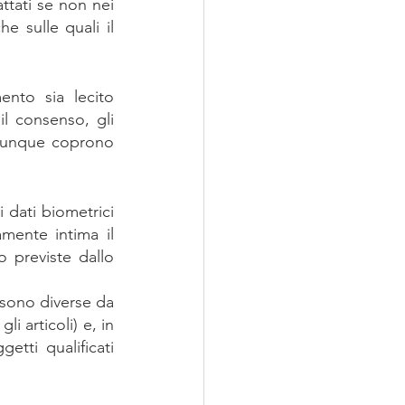
ttati se non nei 
e sulle quali il 
nto sia lecito 
il consenso, gli 
comunque coprono 
i dati biometrici 
mente intima il 
 previste dallo 
 sono diverse da 
 articoli) e, in 
tti qualificati 