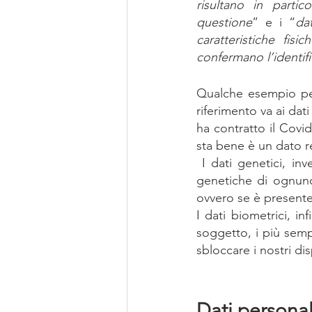
risultano in partic
questione
” e i “
da
caratteristiche fi
confermano l’identifi
Qualche esempio per c
riferimento va ai dat
ha contratto il Covi
sta bene è un dato re
 I dati genetici, invece, riguardano, proprio come dice la parola stessa, le caratteristiche 
genetiche di ognuno 
ovvero se è presente
I dati biometrici, in
soggetto, i più sempl
sbloccare i nostri dis
Dati personali