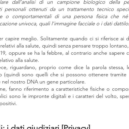
olare dall’analisi di un campione biologico della per
ti personali ottenuti da un trattamento tecnico specific
siche o comportamentali di una persona fisica che n
cazione univoca, quali l’immagine facciale o i dati dattil
apire meglio. Solitamente quando ci si riferisce ai dati
i relativi alla salute, quindi senza pensare troppo lontano
d19, oppure se ha la febbre, al contrario anche sapere 
lativo alla salute.
(quindi sono quelli che si possono ottenere tramite es
 nel nostro DNA un gene particolare.
fine, fanno riferimento a caratteristiche fisiche o compo
ici sono le impronte digitali e i caratteri del volto, spess
positivi.
: i dati giudiziari [Privacy]