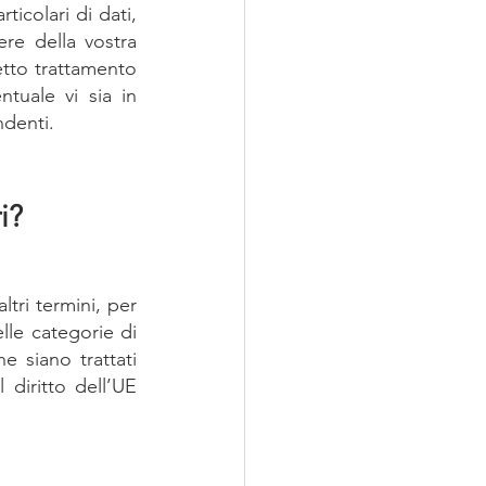
icolari di dati, 
re della vostra 
etto trattamento 
tuale vi sia in 
ndenti.
i?
tri termini, per 
lle categorie di 
e siano trattati 
 diritto dell’UE 