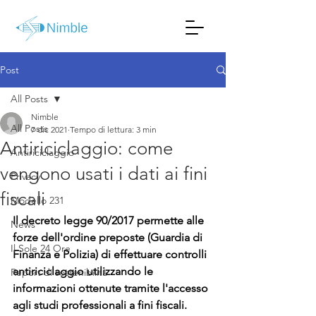
Post
All Posts
Nimble
All Posts
7 dic 2021
Tempo di lettura: 3 min
Antiriciclaggio: come
Antiriciclaggio
vengono usati i dati ai fini
Privacy
fiscali
Modello 231
Il decreto legge 90/2017 permette alle 
News
forze dell'ordine preposte (Guardia di 
Il Sole 24 Ore
Finanza e Polizia) di effettuare controlli 
antiriciclaggio utilizzando le 
Report di sostenibilità
informazioni ottenute tramite l'accesso 
agli studi professionali a fini fiscali. 