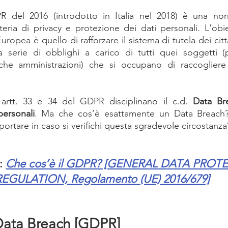
 del 2016 (introdotto in Italia nel 2018) è una nor
ria di privacy e protezione dei dati personali. L'obiet
opea è quello di rafforzare il sistema di tutela dei citta
erie di obblighi a carico di tutti quei soggetti (pe
che amministrazioni) che si occupano di raccogliere e
i artt. 33 e 34 del GDPR disciplinano il c.d. 
Data Bre
personali
. Ma che cos’è esattamente un Data Breach? 
ortare in caso si verifichi questa sgradevole circostanza
:
Che cos’è il GDPR? [GENERAL DATA PROT
REGULATION, Regolamento (UE) 2016/679]
 Data Breach [GDPR]