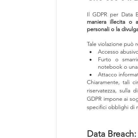
Il GDPR per Data B
maniera illecita o a
personali o la divulg
Tale violazione può 
Accesso abusivo 
Furto o smarri
notebook o una c
Attacco informat
Chiaramente, tali c
riservatezza, sulla d
GDPR impone ai sogget
specifici obblighi d
Data Breach: 