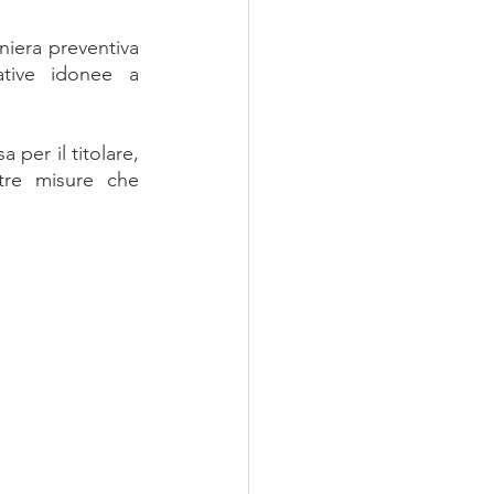
iera preventiva 
tive idonee a 
per il titolare, 
re misure che 