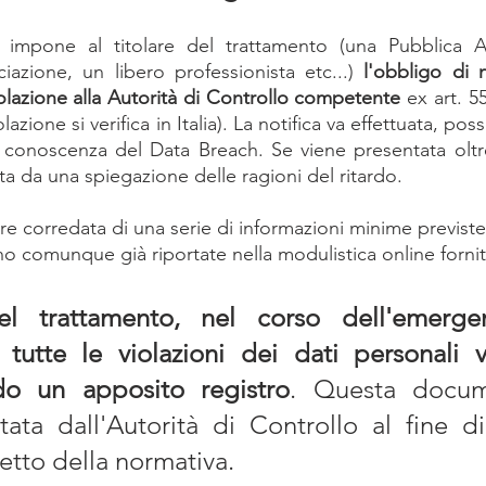
impone al titolare del trattamento (una Pubblica Am
iazione, un libero professionista etc...) 
l'obbligo di n
iolazione alla Autorità di Controllo competente
 ex art. 55
olazione si verifica in Italia). La notifica va effettuata, pos
 conoscenza del Data Breach. Se viene presentata oltre
 da una spiegazione delle ragioni del ritardo.
re corredata di una serie di informazioni minime previste da
o comunque già riportate nella modulistica online fornit
del trattamento, nel corso dell'emerge
utte le violazioni dei dati personali ver
do un apposito registro
. Questa docume
tata dall'Autorità di Controllo al fine di 
spetto della normativa.