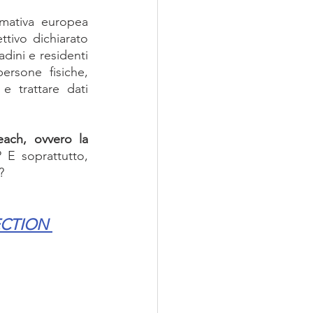
mativa europea 
tivo dichiarato 
dini e residenti 
rsone fisiche, 
 trattare dati 
ach, ovvero la 
E soprattutto, 
?
ECTION 