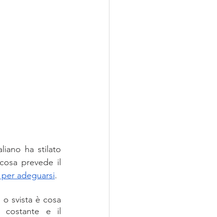
iano ha stilato 
osa prevede il 
 per adeguarsi
.
 o svista è cosa 
 costante e il 