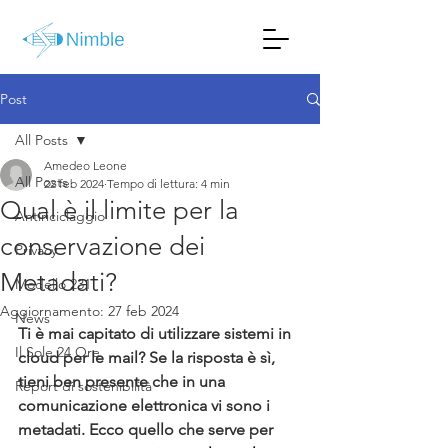
Post
All Posts
Amedeo Leone
All Posts
22 feb 2024
Tempo di lettura: 4 min
Qual è il limite per la
Antiriciclaggio
conservazione dei
Privacy
Metadati?
Modello 231
Aggiornamento:
27 feb 2024
News
Ti è mai capitato di utilizzare sistemi in 
Il Sole 24 Ore
cloud per le mail? Se la risposta è sì, 
tieni ben presente che in una 
Report di sostenibilità
comunicazione elettronica vi sono i 
metadati. Ecco quello che serve per 