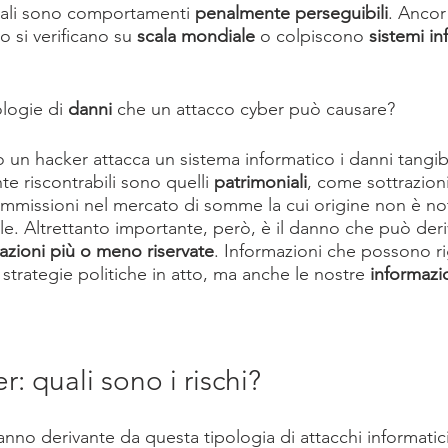
tali sono comportamenti 
penalmente perseguibili
. Ancor 
o si verificano su 
scala mondiale
 o colpiscono 
sistemi in
logie di 
danni
 che un attacco cyber può causare?
un hacker attacca un sistema informatico i danni tangibil
riscontrabili sono quelli 
patrimoniali
, come sottrazioni 
mmissioni nel mercato di somme la cui origine non è no
ile. Altrettanto importante, però, è il danno che può deri
mazioni più o meno riservate
. Informazioni che possono ri
e strategie politiche in atto, ma anche le nostre
 informazi
r: quali sono i rischi?
anno derivante da questa tipologia di attacchi informatic