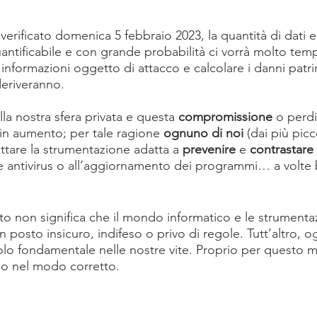
 verificato domenica 5 febbraio 2023, la quantità di dati e
tificabile e con grande probabilità ci vorrà molto tem
 informazioni oggetto di attacco e calcolare i danni patr
deriveranno.
a nostra sfera privata e questa 
compromissione
 o perdi
 in aumento; per tale ragione 
ognuno di noi
 (dai più picc
ttare la strumentazione adatta a 
prevenire
 e 
contrastare
 antivirus o all’aggiornamento dei programmi… a volte 
to non significa che il mondo informatico e le strumentaz
posto insicuro, indifeso o privo di regole. Tutt’altro, o
olo fondamentale nelle nostre vite. Proprio per questo 
rlo nel modo corretto. 