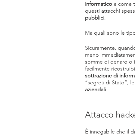
informatico
 e come 
questi attacchi spess
pubblici
.
Ma quali sono le tipo
Sicuramente, quando 
meno immediatamente 
somme di denaro o i
facilmente ricostruib
sottrazione di infor
“segreti di Stato”, l
aziendali
.
Attacco hacke
È innegabile che il d