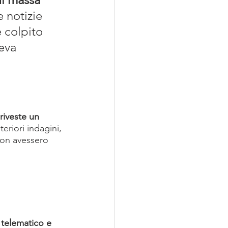
 notizie 
 colpito 
eva 
riveste un 
teriori indagini, 
non avessero 
 telematico e 