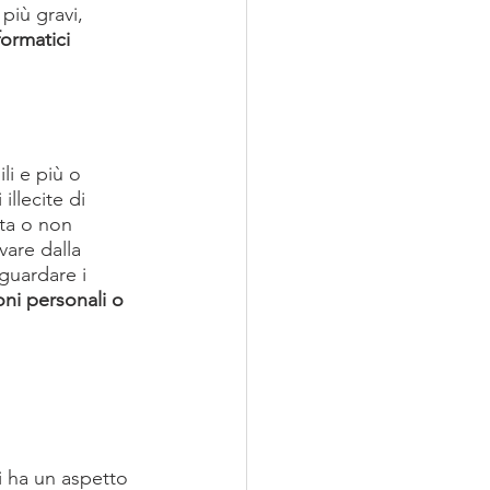
più gravi, 
formatici 
i e più o 
illecite di 
ta o non 
vare dalla 
guardare i 
oni personali o 
i ha un aspetto 