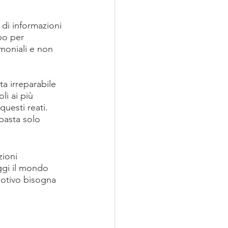
 di informazioni 
po per 
imoniali e non 
ta irreparabile 
oli ai più 
 questi reati. 
basta solo 
ioni 
ggi il mondo 
motivo bisogna 