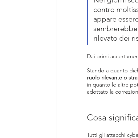
contro moltiss
appare essere
sembrerebbe e
rilevato dei ri
Dai primi accertament
Stando a quanto dich
ruolo rilevante o stra
in quanto le altre po
adottato la correzion
Cosa signific
Tutti gli attacchi cyb