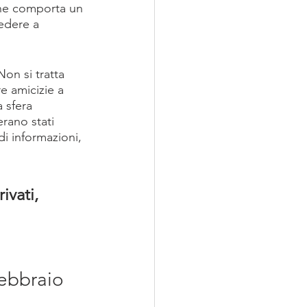
he comporta un 
cedere a 
on si tratta 
e amicizie a 
 sfera 
rano stati 
i informazioni, 
ivati, 
febbraio 