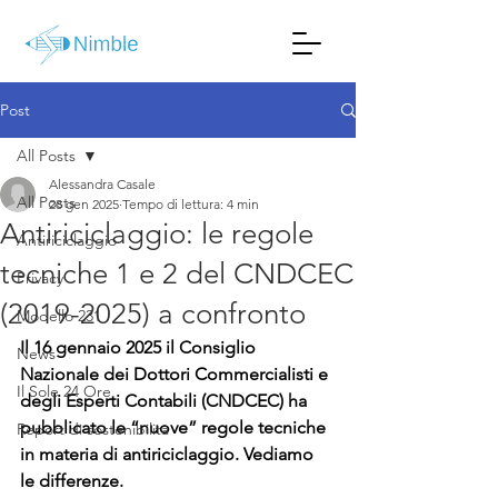
Post
All Posts
Alessandra Casale
All Posts
28 gen 2025
Tempo di lettura: 4 min
Antiriciclaggio: le regole
Antiriciclaggio
tecniche 1 e 2 del CNDCEC
Privacy
(2019-2025) a confronto
Modello 231
Il 16 gennaio 2025 il Consiglio 
News
Nazionale dei Dottori Commercialisti e 
Il Sole 24 Ore
degli Esperti Contabili (CNDCEC) ha 
pubblicato le “nuove” regole tecniche 
Report di sostenibilità
in materia di antiriciclaggio. Vediamo 
le differenze.