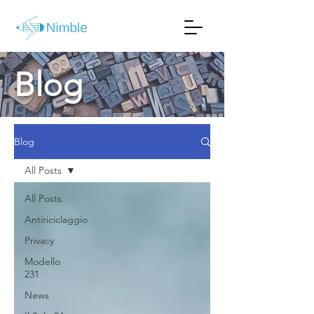
Blog
Blog
All Posts
All Posts
Antiriciclaggio
Privacy
Modello
231
News