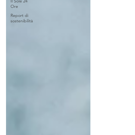
Il Sole 24
Ore
Report di
sostenibilità