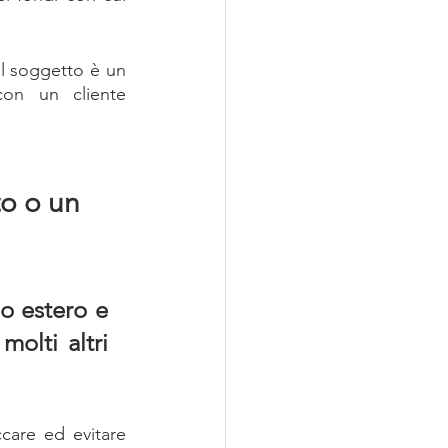
il soggetto è un 
on un cliente 
o o un 
o estero e 
olti altri 
care ed evitare 