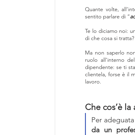
Quante volte, all’int
sentito parlare di “
ad
Te lo diciamo noi: un
di che cosa si tratt
Ma non saperlo non 
ruolo all’interno d
dipendente: se ti st
clientela, forse è il
lavoro.
Che cos’è la 
Per adeguata v
da un profes