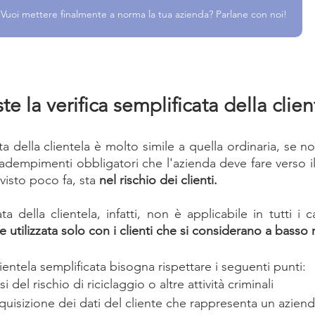
Vuoi mettere finalmente a norma la tua azienda? Parlane con noi!
te la verifica semplificata della clien
ata della clientela è molto simile a quella ordinaria, se no
adempimenti obbligatori che l'azienda deve fare verso il 
isto poco fa, sta 
nel rischio dei clienti.
ta della clientela, infatti, non è applicabile in tutti i ca
 utilizzata solo con i clienti che si considerano a basso 
clientela semplificata bisogna rispettare i seguenti punti:
 del rischio di riciclaggio o altre attività criminali
isizione dei dati del cliente che rappresenta un aziend