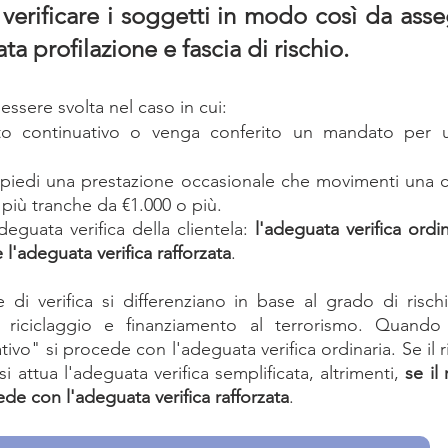
 verificare i soggetti in modo così da asse
a profilazione e fascia di rischio. 
essere svolta nel caso in cui:
rto continuativo o venga conferito un mandato per u
piedi una prestazione occasionale che movimenti una cif
 più tranche da €1.000 o più.
deguata verifica della clientela:
 l'adeguata verifica ordin
e l'adeguata verifica rafforzata
.
 di verifica si differenziano in base al grado di risc
i riciclaggio e finanziamento al terrorismo. Quando 
tivo" si procede con l'adeguata verifica ordinaria. Se il ri
i attua l'adeguata verifica semplificata, altrimenti, 
se il
cede con l'adeguata verifica rafforzata
. 