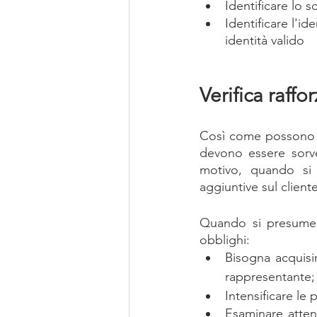
Identificare lo s
Identificare l'i
identità valido
Verifica raffo
Così come possono es
devono essere sorve
motivo, quando si t
aggiuntive sul client
Quando si presume c
obblighi: 
Bisogna acquisir
rappresentante;
Intensificare le 
Esaminare atten