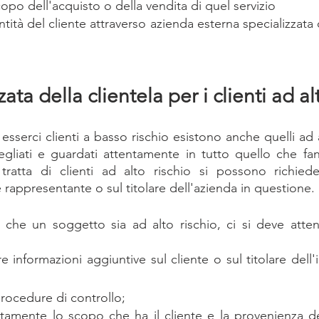
copo dell'acquisto o della vendita di quel servizio 
dentità del cliente attraverso azienda esterna specializzat
rzata della clientela per i clienti ad al
serci clienti a basso rischio esistono anche quelli ad al
gliati e guardati attentamente in tutto quello che fan
ratta di clienti ad alto rischio si possono richieder
e rappresentante o sul titolare dell'azienda in questione.
he un soggetto sia ad alto rischio, ci si deve attene
e informazioni aggiuntive sul cliente o sul titolare dell'
 
procedure di controllo; 
tamente lo scopo che ha il cliente e la provenienza de