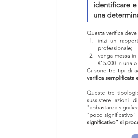
identificare e
una determinat
Questa verifica deve 
inizi un rappo
professionale; 
venga messa in 
€15.000 in una o
Ci sono tre tipi di a
verifica semplificata 
Queste tre tipologie
sussistere azioni d
"abbastanza significa
"poco significativo" s
significativo" si pro