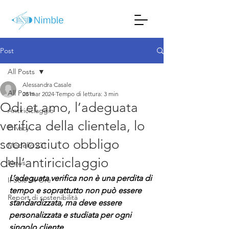
Post
All Posts
Alessandra Casale
All Posts
28 mar 2024
Tempo di lettura: 3 min
Odi et amo, l’adeguata
Antiriciclaggio
verifica della clientela, lo
Privacy
sconosciuto obbligo
Modello 231
dell’antiriciclaggio
News
L’adeguata verifica non è una perdita di 
Il Sole 24 Ore
tempo e soprattutto non può essere 
Report di sostenibilità
standardizzata, ma deve essere 
personalizzata e studiata per ogni 
singolo cliente.